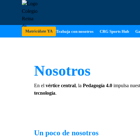
Matricúlate YA
Trabaja con nosotros
CRG Sports Hub
Ga
Nosotros
En el
vértice central
, la
Pedagogía 4.0
impulsa nuest
tecnología
.
Un poco de nosotros