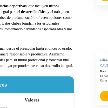
cuelas deportivas
, que incluyen
fútbol
,
tegral para el
desarrollo físico
y el trabajo en
lubes de profundización, ofrecen opciones como
. Estos clubes brindan a los estudiantes
es, fomentando habilidades especializadas y una
ar, desde el preescolar hasta el onceavo grado,
 manera responsable y productiva. Asimismo,
les para su futuro profesional y fomentar una
MILL
un lugar preponderante en su desarrollo integral.
GALES
Daniel
El pa
Gales 
ros
L
Valores