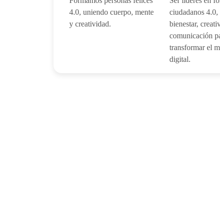
Formamos personas felices
Ser líderes en f
4.0, uniendo cuerpo, mente
ciudadanos 4.0,
y creatividad.
bienestar, creati
comunicación p
transformar el 
digital.