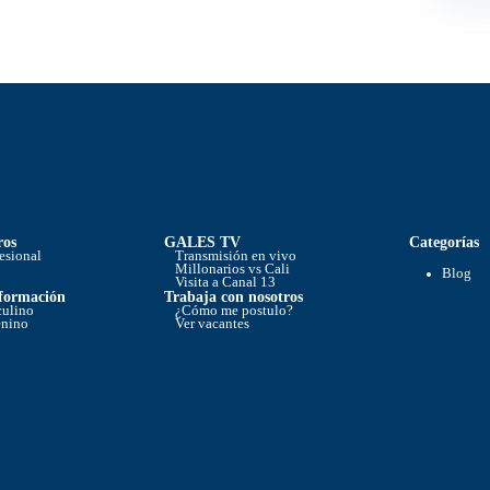
ros
GALES TV
Categorías
fesional
Transmisión en vivo
Millonarios vs Cali
Blog
Visita a Canal 13
 formación
Trabaja con nosotros
culino
¿Cómo me postulo?
enino
Ver vacantes