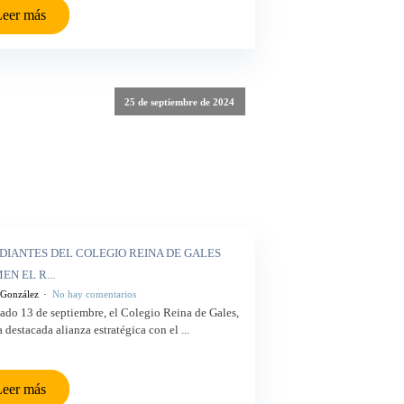
eer más
25 de septiembre de 2024
DIANTES DEL COLEGIO REINA DE GALES
EN EL R...
 González
No hay comentarios
ado 13 de septiembre, el Colegio Reina de Gales,
 destacada alianza estratégica con el ...
eer más