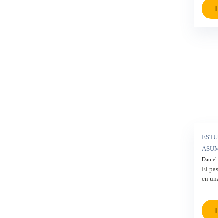
L
ESTU
ASUM
Daniel
El pas
en una
L