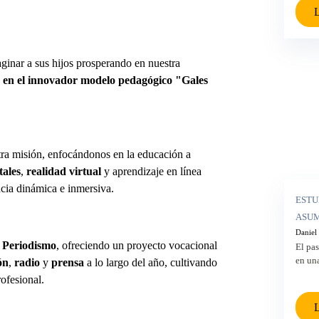
L
ginar a sus hijos prosperando en nuestra
za en el innovador modelo
pedagógico "Gales
ra misión, enfocándonos en la educación a
tales
,
realidad virtual
y aprendizaje en línea
cia dinámica e inmersiva.
ESTU
ASUM
Daniel
n
Periodismo
, ofreciendo un proyecto vocacional
El pas
en una
ón
,
radio
y
prensa
a lo largo del año, cultivando
ofesional.
L