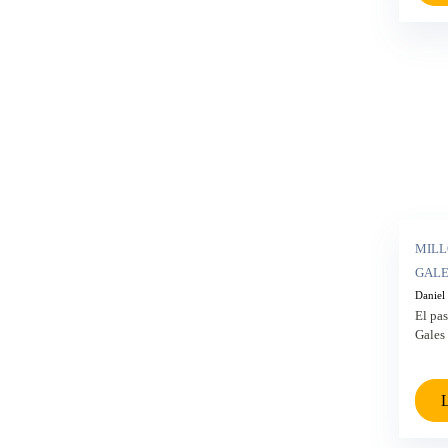
MILL
GALES
Daniel
El pa
Gales 
L