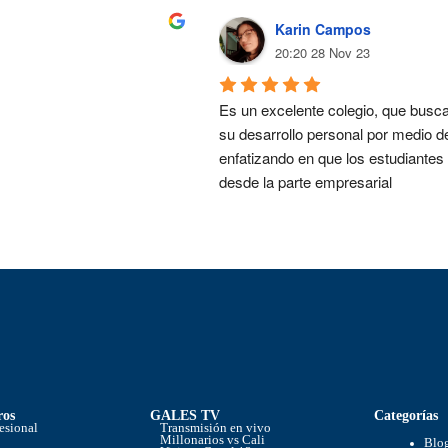
Karin Campos
20:20 28 Nov 23
Es un excelente colegio, que busca 
su desarrollo personal por medio de
enfatizando en que los estudiantes 
desde la parte empresarial
ros
GALES TV
Categorías
fesional
Transmisión en vivo
Millonarios vs Cali
Blo