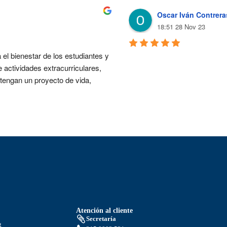
Oscar Iván Contrera
18:51 28 Nov 23
el bienestar de los estudiantes y 
 actividades extracurriculares, 
tengan un proyecto de vida, 
Atención al cliente
Secretaría
g